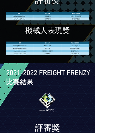
評審獎
機械人表現獎
2021-2022
FREIGHT FRENZY
比賽結果
評審獎