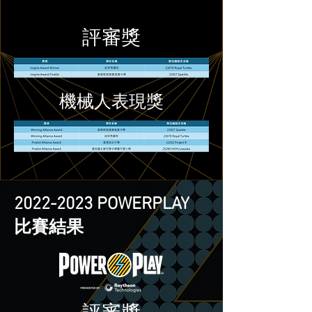
評審獎
機械人表現獎
2022-2023
POWERPLAY
比賽結果