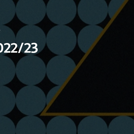
e
022/23