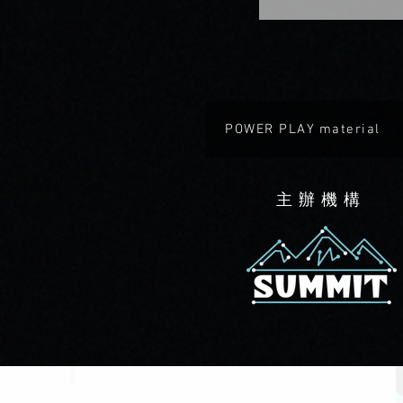
POWER PLAY material
​主辦機構