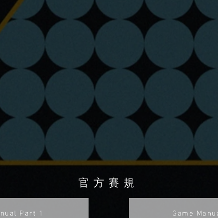
官方賽規
nual Part 1
Game Manua