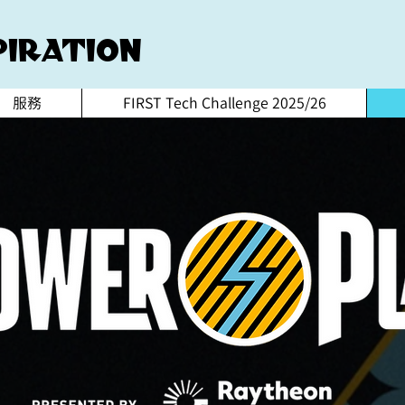
iration
服務
FIRST Tech Challenge 2025/26