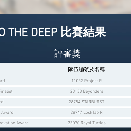
NTO THE DEEP 比賽結果
評審獎
隊伍編號及名稱
ard
11052 Project R
inalist
23138 Beyonders
rd
28784 STARBURST
s Award
28747 LockTao R
nnovation Award
23070 Royal Turtles