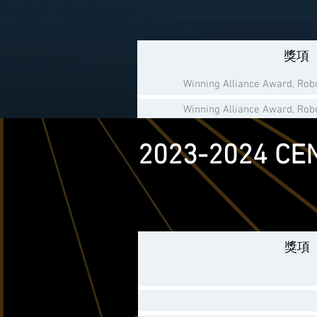
獎項
Winning Alliance Award, Ro
Winning Alliance Award, Ro
Finalist Alliance Award, Ro
2023-2024 
Finalist Alliance Award, Rob
Robot Game Silv
Robot Game Silv
Robot Game Bron
獎項
Robot Game Bron
Robot Game Bron
Robot Game Bron