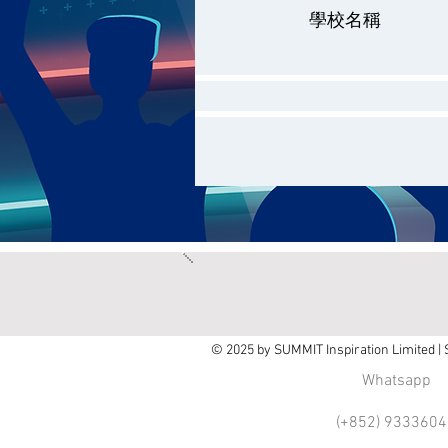
學校名稱
© 2025 by SUMMIT Inspiration Limited |
Whatsapp
(+852) 9333604