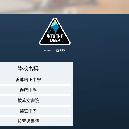
學校名稱
香港培正中學
迦密中學
拔萃女書院
樂道中學
拔萃男書院