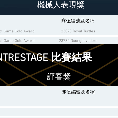
機械人表現獎
隊伍編號及名稱
bot Game Gold Award
23070 Royal Turtles
bot Game Gold Award
23730 Duong Invaders
bot Game Gold Award
25290 HOYU arasaka
CENTRESTAGE 比賽結果
ot Game Silver Award
11052 Project R
er Award
23138 Beyonders
評審獎
er Award
28117 LockTao G
ze Award
25200 Skyrocket
隊伍編號及名稱
ze Award
28747 LockTao R
ze Award
28784 STARBURST
ze Award
28818 Garbage Gurus