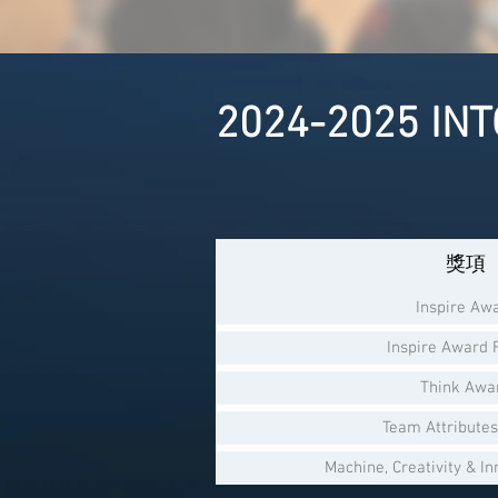
2024-2025 I
獎項
Inspire Aw
Inspire Award F
Think Awa
Team Attribute
Machine, Creativity & I